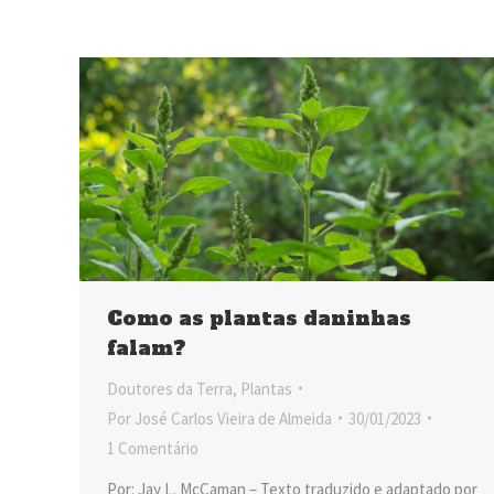
Como as plantas daninhas
falam?
Doutores da Terra
,
Plantas
Por
José Carlos Vieira de Almeida
30/01/2023
1 Comentário
Por: Jay L. McCaman – Texto traduzido e adaptado por