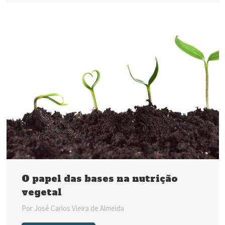
O papel das bases na nutrição
vegetal
Por
José Carlos Vieira de Almeida