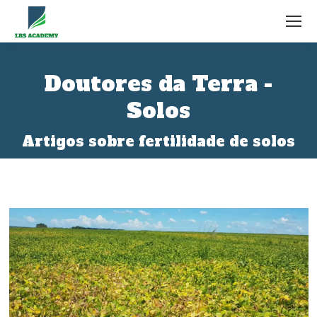
Doutores da Terra -
Solos
Você está aqui:
Artigos sobre fertilidade de solos