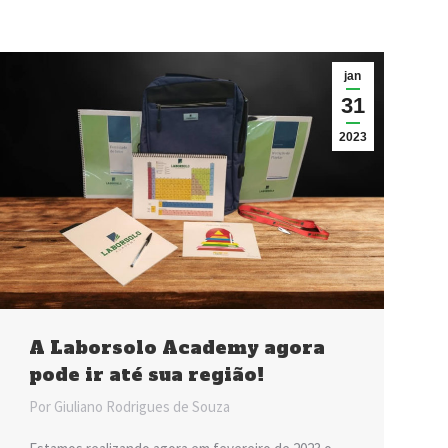
jan
31
2023
A Laborsolo Academy agora
pode ir até sua região!
Por
Giuliano Rodrigues de Souza