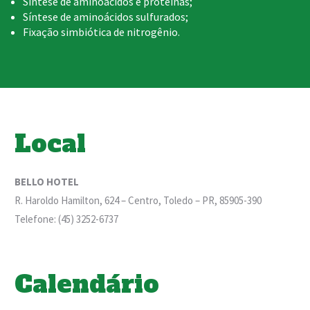
Síntese de aminoácidos e proteínas;
Síntese de aminoácidos sulfurados;
Fixação simbiótica de nitrogênio.
Local
BELLO HOTEL
R. Haroldo Hamilton, 624 – Centro, Toledo – PR, 85905-390
Telefone: (45) 3252-6737
Calendário