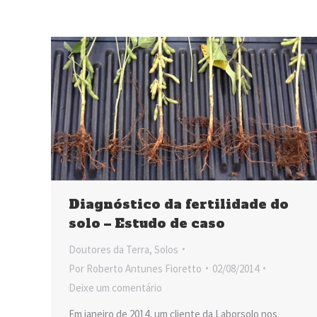
Diagnóstico da fertilidade do
solo – Estudo de caso
Doutores da Terra
,
Solos
Por
Roberto Antunes Fioretto
02/08/2014
Deixe um comentário
Em janeiro de 2014, um cliente da Laborsolo nos